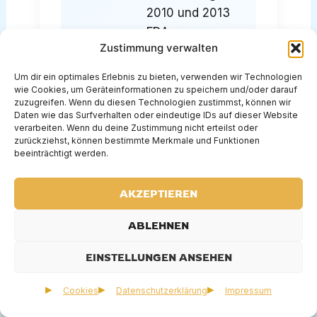
2010 und 2013
FDA-
Zustimmung verwalten
Ablehnungen
Aktie war bei
Um dir ein optimales Erlebnis zu bieten, verwenden wir Technologien
wie Cookies, um Geräteinformationen zu speichern und/oder darauf
0,20$ (2020):
zuzugreifen. Wenn du diesen Technologien zustimmst, können wir
Fast-Pleite-
Daten wie das Surfverhalten oder eindeutige IDs auf dieser Website
verarbeiten. Wenn du deine Zustimmung nicht erteilst oder
Situation
zurückziehst, können bestimmte Merkmale und Funktionen
beeinträchtigt werden.
Neues
Management
AKZEPTIEREN
2020:
Kompletter
ABLEHNEN
Turnaround
EINSTELLUNGEN ANSEHEN
FDA-
Zulassung
Cookies
Datenschutzerklärung
Impressum
2023:
Game-