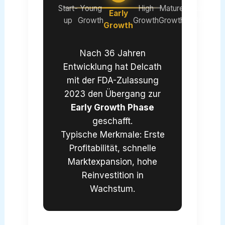
Start-
Young
High
Mature
Mature
Early
up
Growth
Growth
Growth
Stable
Growth
Nach 36 Jahren
Entwicklung hat Delcath
mit der FDA-Zulassung
2023 den Übergang zur
Early Growth Phase
geschafft.
Typische Merkmale: Erste
Profitabilität, schnelle
Marktexpansion, hohe
Reinvestition in
Wachstum.