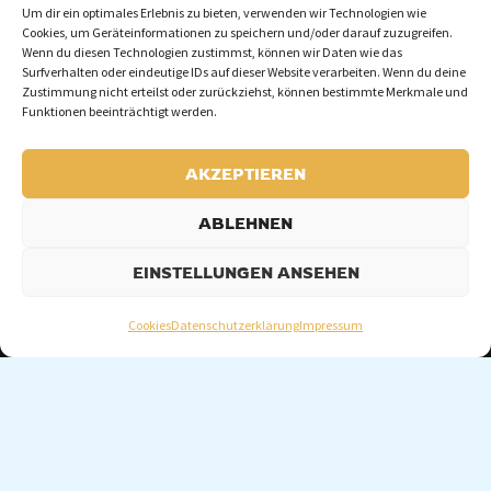
n
e
Um dir ein optimales Erlebnis zu bieten, verwenden wir Technologien wie
Cookies, um Geräteinformationen zu speichern und/oder darauf zuzugreifen.
Wenn du diesen Technologien zustimmst, können wir Daten wie das
Surfverhalten oder eindeutige IDs auf dieser Website verarbeiten. Wenn du deine
Zustimmung nicht erteilst oder zurückziehst, können bestimmte Merkmale und
Funktionen beeinträchtigt werden.
AKZEPTIEREN
ABLEHNEN
EINSTELLUNGEN ANSEHEN
Cookies
Datenschutzerklärung
Impressum