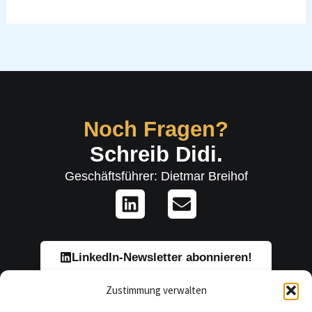
Noch Fragen?
Schreib Didi.
Geschäftsführer: Dietmar Breihof
L
E
i
n
n
v
k
e
e
l
LinkedIn-Newsletter abonnieren!
d
o
Zustimmung verwalten
i
p