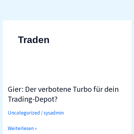
Zum
Inhalt
springen
Traden
Gier:
Der
Gier: Der verbotene Turbo für dein
verbotene
Turbo
Trading-Depot?
für
Uncategorized
/
sysadmin
dein
Trading-
Weiterlesen »
Depot?