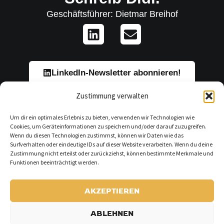
Geschäftsführer: Dietmar Breihof
L
E
i
n
n
v
k
e
e
l
LinkedIn-Newsletter abonnieren!
d
o
Zustimmung verwalten
i
p
n
e
Um dir ein optimales Erlebnis zu bieten, verwenden wir Technologien wie
Cookies, um Geräteinformationen zu speichern und/oder darauf zuzugreifen.
Wenn du diesen Technologien zustimmst, können wir Daten wie das
Surfverhalten oder eindeutige IDs auf dieser Website verarbeiten. Wenn du deine
Zustimmung nicht erteilst oder zurückziehst, können bestimmte Merkmale und
Funktionen beeinträchtigt werden.
AKZEPTIEREN
ABLEHNEN